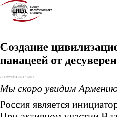
Создание цивилизаци
панацеей от десувере
26 сентября 2014 / 22:13
Мы скоро увидим Армени
Россия является инициато
При активном участии Вла