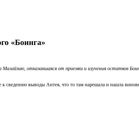
ого «Боинга»
ава Малайзию, отказавшаяся от приемки и изучения остатков Б
к сведению выводы Антея, что то там нарешала и нашла виновно