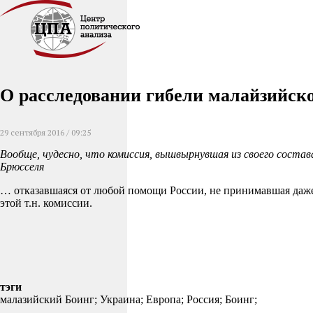
О расследовании гибели малайзийск
29 сентября 2016 / 09:25
Вообще, чудесно, что комиссия, вышвырнувшая из своего сост
Брюсселя
… отказавшаяся от любой помощи России, не принимавшая даже 
этой т.н. комиссии.
тэги
малазийский Боинг;
Украина;
Европа;
Россия;
Боинг;