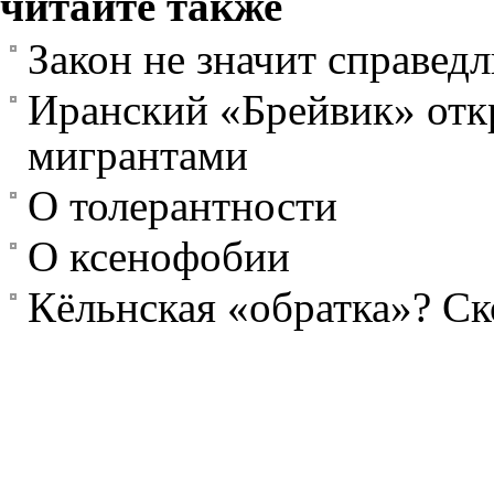
читайте также
Закон не значит справед
Иранский «Брейвик» отк
мигрантами
О толерантности
О ксенофобии
Кёльнская «обратка»? С