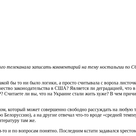
го телеканала записать комментарий на тему ностальгии по СС
кой бы то ни было логики, а просто считывала с вороха листоч
чество законодательства в США? Является ли деградацией, что в
читаете ли вы, что на Украине стали жить хуже? В чем причин
м, который может совершенно свободно рассуждать на любую тем
ро Белоруссию), а на другие отвечал что-то вроде «средней темп
итературу там же.
ем-то и по вопросам понятно. Последним кстати задавался хрест