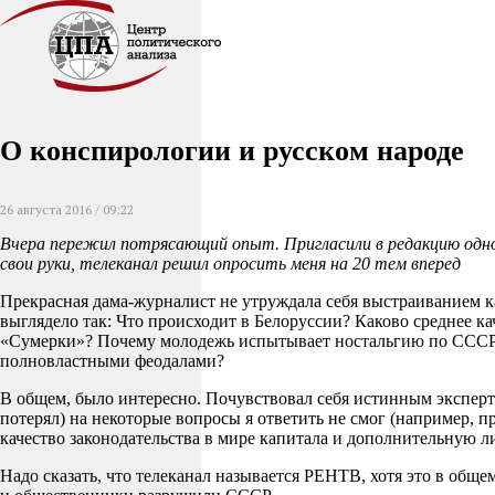
О конспирологии и русском народе
26 августа 2016 / 09:22
Вчера пережил потрясающий опыт. Пригласили в редакцию одно
свои руки, телеканал решил опросить меня на 20 тем вперед
Прекрасная дама-журналист не утруждала себя выстраиванием ка
выглядело так: Что происходит в Белоруссии? Каково среднее ка
«Сумерки»? Почему молодежь испытывает ностальгию по СССР? С
полновластными феодалами?
В общем, было интересно. Почувствовал себя истинным эксперто
потерял) на некоторые вопросы я ответить не смог (например, п
качество законодательства в мире капитала и дополнительную л
Надо сказать, что телеканал называется РЕНТВ, хотя это в общ