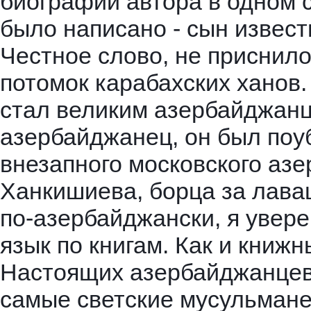
биографии автора в одном 
был
о написано - сын извес
Честное слово, не приснило
потомок карабахских ханов
стал великим азербайджанц
азербайджанец, он был поу
внезапного московского аз
Ханкишиева, борца за лава
по-азербайджански, я увере
язык по книгам. Как и книж
Настоящих азербайджанцев 
самые светские мусульмане,