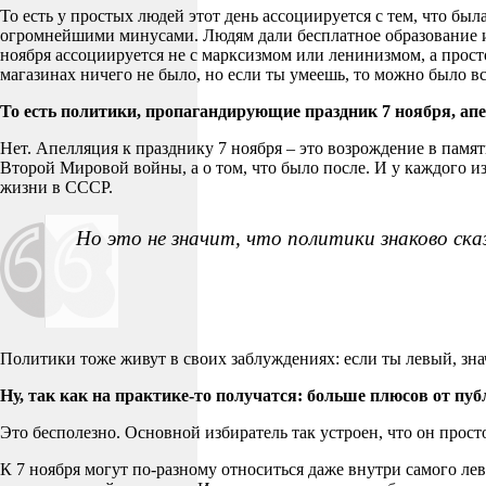
То есть у простых людей этот день ассоциируется с тем, что был
огромнейшими минусами. Людям дали бесплатное образование и 
ноября ассоциируется не с марксизмом или ленинизмом, а просто
магазинах ничего не было, но если ты умеешь, то можно было в
То есть политики, пропагандирующие праздник 7 ноября, а
Нет. Апелляция к празднику 7 ноября – это возрождение в памя
Второй Мировой войны, а о том, что было после. И у каждого изб
жизни в СССР.
Но это не значит, что политики знаково ска
Политики тоже живут в своих заблуждениях: если ты левый, знач
Ну, так как на практике-то получатся: больше плюсов от пу
Это бесполезно. Основной избиратель так устроен, что он просто
К 7 ноября могут по-разному относиться даже внутри самого ле