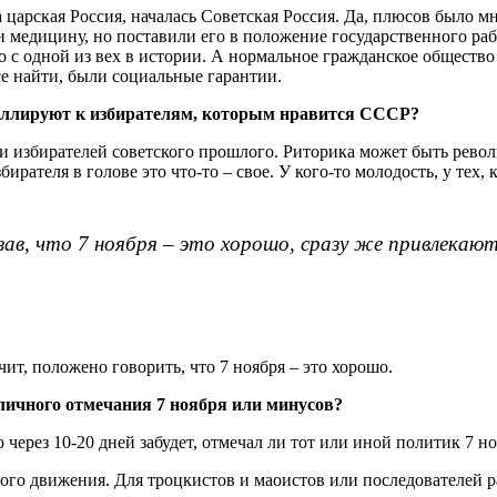
а царская Россия, началась Советская Россия. Да, плюсов было м
медицину, но поставили его в положение государственного раб
 с одной из вех в истории. А нормальное гражданское общество 
се найти, были социальные гарантии.
пеллируют к избирателям, которым нравится СССР?
ти избирателей советского прошлого. Риторика может быть револ
ирателя в голове это что-то – свое. У кого-то молодость, у тех
зав, что 7 ноября – это хорошо, сразу же привлекают
ит, положено говорить, что 7 ноября – это хорошо.
бличного отмечания 7 ноября или минусов?
 через 10-20 дней забудет, отмечал ли тот или иной политик 7 н
вого движения. Для троцкистов и маоистов или последователей р