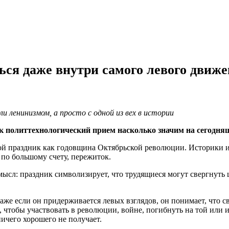
ться даже внутри самого левого движ
ли ленинизмом, а просто с одной из вех в истории
как политтехнологический прием насколько значим на сегод
кой праздник как годовщина Октябрьской революции. Историки 
 по большому счету, пережиток.
ысл: праздник символизирует, что трудящиеся могут свергнуть 
аже если он придерживается левых взглядов, он понимает, что с
о, чтобы участвовать в революции, войне, погибнуть на той или
ничего хорошего не получает.