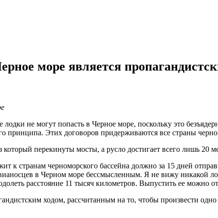
Черное море является пропагандистс
ре
 лодки не могут попасть в Черное море, поскольку это безъядерн
ого принципа. Этих договоров придерживаются все страны черно
з который перекинуты мосты, а русло достигает всего лишь 20 м
жит к странам черноморского бассейна должно за 15 дней отправ
авианосцев в Черном море бессмысленным. Я не вижу никакой ло
долеть расстояние 11 тысяч километров. Выпустить ее можно от
андистским ходом, рассчитанным на то, чтобы произвести одно 