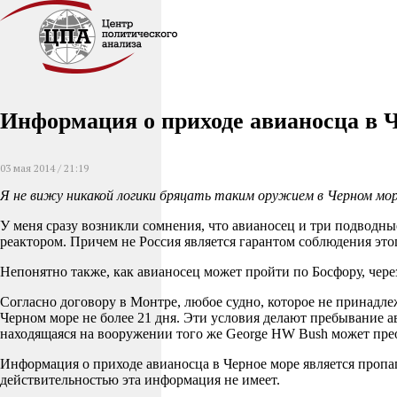
Информация о приходе авианосца в 
03 мая 2014 / 21:19
Я не вижу никакой логики бряцать таким оружием в Черном мо
У меня сразу возникли сомнения, что авианосец и три подводные
реактором. Причем не Россия является гарантом соблюдения эт
Непонятно также, как авианосец может пройти по Босфору, чере
Согласно договору в Монтре, любое судно, которое не принадле
Черном море не более 21 дня. Эти условия делают пребывание 
находящаяся на вооружении того же George HW Bush может прео
Информация о приходе авианосца в Черное море является пропаг
действительностью эта информация не имеет.