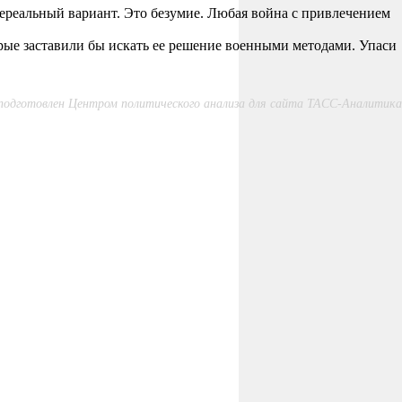
нереальный вариант. Это безумие. Любая война с привлечением
орые заставили бы искать ее решение военными методами. Упаси
одготовлен Центром политического анализа для сайта ТАСС-Аналитика