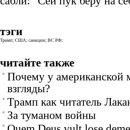
сабли: "Сей пук беру на се
тэги
Трамп;
США;
санкции;
ВС РФ;
читайте также
Почему у американской 
взгляды?
Трамп как читатель Лака
За туманом войны
Quem Deus vult lose deme