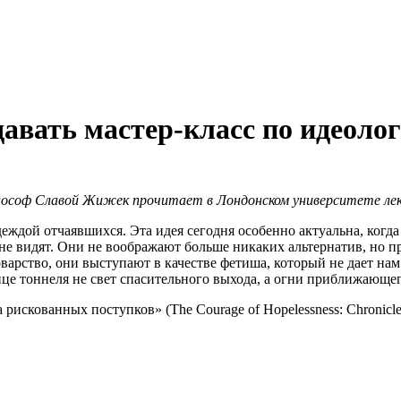
авать мастер-класс по идеоло
 философ Славой Жижек прочитает в Лондонском университете ле
дой отчаявшихся. Эта идея сегодня особенно актуальна, когда 
 не видят. Они не воображают больше никаких альтернатив, но п
оварство, они выступают в качестве фетиша, который не дает на
нце тоннеля не свет спасительного выхода, а огни приближающег
скованных поступков» (The Courage of Hopelessness: Chronicles o