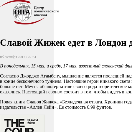
Славой Жижек едет в Лондон д
05 октября 2017 / 22:31
В понедельник, 15 мая, и среду, 17 мая, известный словенский
Согласно Джорджо Агамбену, мышление является последней надеж
в конце бесконечного туннеля. Настоящие герои никакого света
больше нет. Мечты об альтернативе своего рода теоретическое к
оказались. Настоящий героизм состоит в том, чтобы видеть в ко
Новая книга Славоя Жижека «Безнадежная отвага. Хроники года ри
издательстве «Аллен Лейн». Ее стоимость 6,99 фунтов.