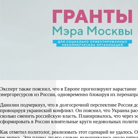
Эксперт также пояснил, что в Европе прогнозируют нарастание
энергоресурсов из России, одновременно блокируя их перенапр
Данилин подчеркнул, что в долгосрочной перспективе Россия до
провоцируя украинский конфликт. Он пояснил, что Украина рас
сколько сменить российскую власть. Планировалось, что через
сформировать в России влиятельные круги недовольных политико
Как отметил политолог, реализовать этот сценарий не удалось.
не делись. Эти планы, по его словам, вынашивались около пятна