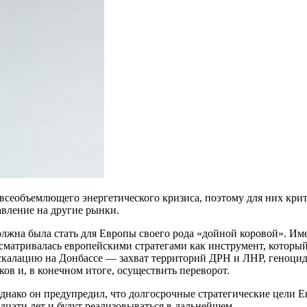
 всеобъемлющего энергетического кризиса, поэтому для них кр
авление на другие рынки.
лжна была стать для Европы своего рода «дойной коровой». Имен
сматривалась европейскими стратегами как инструмент, который
 эскалацию на Донбассе — захват территорий ДРН и ЛНР, геноци
в и, в конечном итоге, осуществить переворот.
 Однако он предупредил, что долгосрочные стратегические цели 
дцати лет и будут реализовываться в дальнейшем.