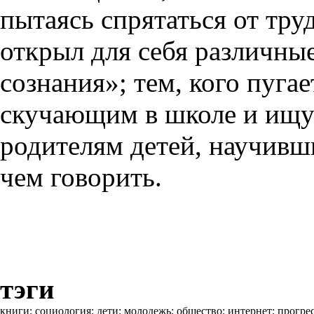
пытаясь спрятаться от тру
открыл для себя различны
сознания»; тем, кого пуга
скучающим в школе и ищу
родителям детей, научивш
чем говорить.
тэги
книги;
социология;
дети;
молодежь;
общество;
интернет;
прогре