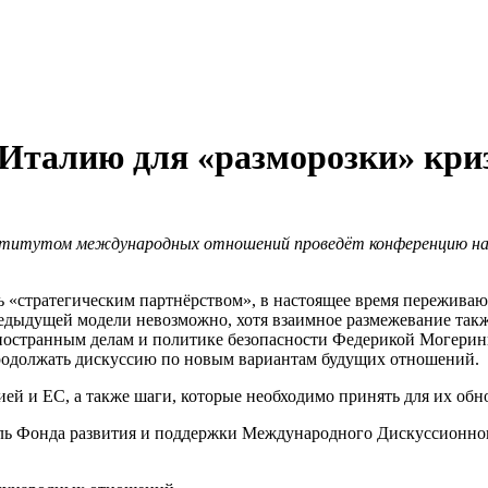
 Италию для «разморозки» кри
 Институтом международных отношений проведёт конференцию н
«стратегическим партнёрством», в настоящее время переживают 
предыдущей модели невозможно, хотя взаимное размежевание та
остранным делам и политике безопасности Федерикой Могерини,
родолжать дискуссию по новым вариантам будущих отношений.
й и ЕС, а также шаги, которые необходимо принять для их обн
ь Фонда развития и поддержки Международного Дискуссионного