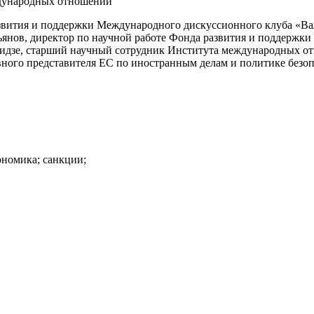
ждународных отношений
звития и поддержки Международного дискуссионного клуба «Ва
нов, директор по научной работе Фонда развития и поддержки
идзе, старший научный сотрудник Института международных отн
ного представителя ЕС по иностранным делам и политике безо
ономика;
санкции;