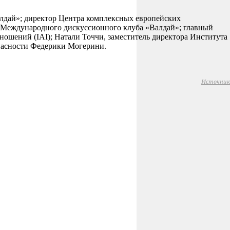
лдай»; директор Центра комплексных европейских
 Международного дискуссионного клуба «Валдай»; главный
ошений (IAI); Натали Точчи, заместитель директора Института
пасности Федерики Могерини.
Источник