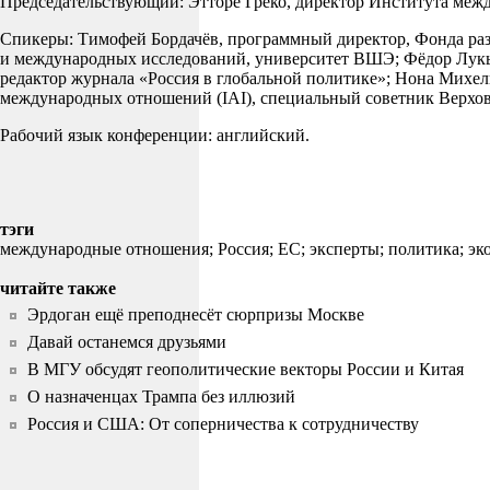
Председательствующий: Этторе Греко, директор Института ме
Спикеры: Тимофей Бордачёв, программный директор, Фонда ра
и международных исследований, университет ВШЭ; Фёдор Лукья
редактор журнала «Россия в глобальной политике»; Нона Михел
международных отношений (IAI), специальный советник Верхов
Рабочий язык конференции: английский.
тэги
международные отношения;
Россия;
ЕС;
эксперты;
политика;
эк
читайте также
Эрдоган ещё преподнесёт сюрпризы Москве
Давай останемся друзьями
В МГУ обсудят геополитические векторы России и Китая
О назначенцах Трампа без иллюзий
Россия и США: От соперничества к сотрудничеству