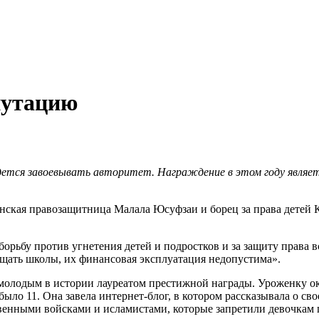
путацию
идется завоевывать авторитет. Награждение в этом году являет
нская правозащитница Малала Юсуфзаи и борец за права детей К
орьбу против угнетения детей и подростков и за защиту права в
щать школы, их финансовая эксплуатация недопустима».
м молодым в истории лауреатом престижной награды. Уроженку 
было 11. Она завела интернет-блог, в котором рассказывала о сво
енными войсками и исламистами, которые запретили девочкам п