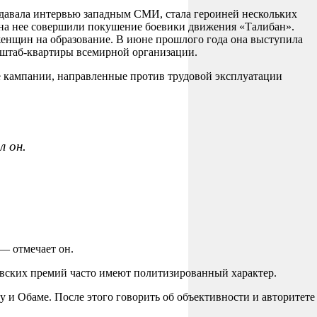
давала интервью западным СМИ, стала героиней нескольких
а на нее совершили покушение боевики движения «Талибан».
женщин на образование. В июне прошлого года она выступила
й штаб-квартиры всемирной организации.
 кампании, направленные против трудовой эксплуатации
л он.
 — отмечает он.
евских премий часто имеют политизированный характер.
у и Обаме. После этого говорить об объективности и авторитете