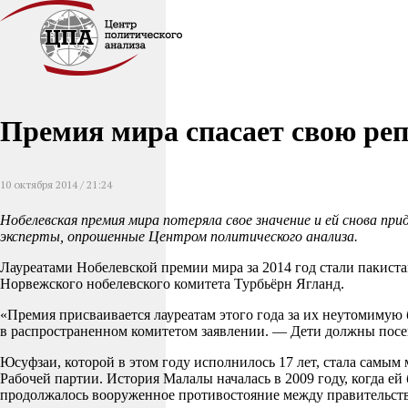
Премия мира спасает свою ре
10 октября 2014 / 21:24
Нобелевская премия мира потеряла свое значение и ей снова пр
эксперты, опрошенные Центром политического анализа.
Лауреатами Нобелевской премии мира за 2014 год стали пакиста
Норвежского нобелевского комитета Турбьёрн Ягланд.
«Премия присваивается лауреатам этого года за их неутомимую б
в распространенном комитетом заявлении. — Дети должны посе
Юсуфзаи, которой в этом году исполнилось 17 лет, стала самы
Рабочей партии. История Малалы началась в 2009 году, когда ей 
продолжалось вооруженное противостояние между правительств