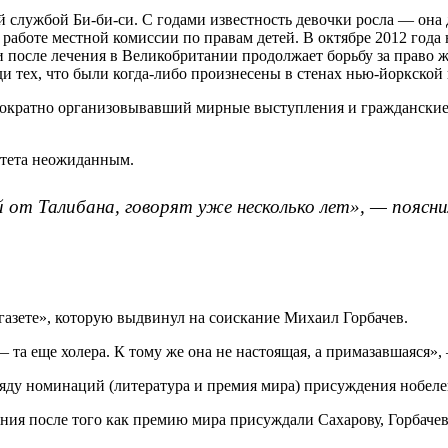
службой Би-би-си. С годами известность девочки росла — она 
 работе местной комиссии по правам детей. В октябре 2012 год
и после лечения в Великобритании продолжает борьбу за право 
и тех, что были когда-либо произнесены в стенах нью-йоркско
нократно организовывавший мирные выступления и гражданские
итета неожиданным.
от Талибана, говорят уже несколько лет», — поясни
газете», которую выдвинул на соискание Михаил Горбачев.
 та еще холера. К тому же она не настоящая, а примазавшаяся»,
ряду номинаций (литература и премия мира) присуждения нобел
ния после того как премию мира присуждали Сахарову, Горбачев