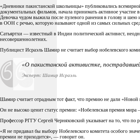
«Дневники пакистанской школьницы» публиковались всемирной 
документальных фильмов, начала принимать активное участие в
Девочка чудом выжила после пулевого ранения в голову и шею 
в ООН с речью, которую называют одной из самых сильных сред
Сатьяртхи — известный в Индии политический активист, неод
несовершеннолетних.
Публицист Исраэль Шамир не считает выбор нобелевского ком
«О пакистанской активистке, пострадавшей 
Эксперт: Шамир Исраэль
Шамир считает отрадным тот факт, что премию не дали «Новой 
Он не высоко ценит статус премии: «Нобелевская премия мира —
Профессор РГГУ Сергей Черняховский указывает на то, что по 
«Я не придавал бы выбору Нобелевского комитета особого значе
премии не приходится», — говорит он.