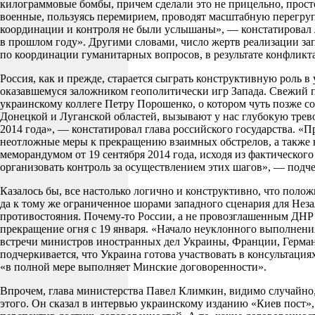
килограммовые бомбы, причем сделали это не прицельно, прост
военные, пользуясь перемирием, проводят масштабную перегру
координации и контроля не были услышаны», — констатировал 
в прошлом году». Другими словами, число жертв реализации за
по координации гуманитарных вопросов, в результате конфликт
Россия, как и прежде, старается сыграть конструктивную роль в
оказавшемуся заложником геополитически игр Запада. Свежий 
украинскому коллеге Петру Порошенко, о котором чуть позже 
Донецкой и Луганской областей, вызывают у нас глубокую трево
2014 года», — констатировал глава российского государства. 
неотложные меры к прекращению взаимных обстрелов, а также 
меморандумом от 19 сентября 2014 года, исходя из фактическо
организовать контроль за осуществлением этих шагов», — подч
Казалось бы, все настолько логично и конструктивно, что полож
да к тому же ограниченное шорами западного сценария для Нез
противостояния. Почему-то России, а не провозглашенным ДН
прекращение огня с 19 января. «Начало неуклонного выполнени
встречи министров иностранных дел Украины, Франции, Германи
подчеркивается, что Украина готова участвовать в консультаци
«в полной мере выполняет Минские договоренности».
Впрочем, глава министерства Павел Климкин, видимо случайно
этого. Он сказал в интервью украинскому изданию «Киев пост»,