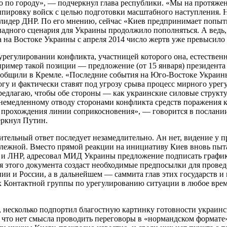
о по городу», — подчеркнул глава республики. «Мы на протяжен
ппировку войск с целью подготовки масштабного наступления.
лидер ДНР. По его мнению, сейчас «Киев предпринимает попытк
падного сценария для Украины продолжило пополняться. А ведь
а на Востоке Украины с апреля 2014 число жертв уже превысило
 урегулировании конфликта, участницей которого она, естественн
пример такой позиции — предложение (от 15 января) президент
сообщили в Кремле. «Последние события на Юго-Востоке Украин
гу и фактически ставят под угрозу срыва процесс мирного урег
«Предлагаю, чтобы обе стороны — как украинские силовые струк
немедленному отводу сторонами конфликта средств поражения 
го прохождения линии соприкосновения», — говорится в послани
еркнул Путин.
ительный ответ последует незамедлительно. Ан нет, видение у пр
алежной. Вместо прямой реакции на инициативу Киев вновь пыт
Р и ЛНР, адресовал МИД Украины предложение подписать графи
я этого документа создаст необходимые предпосылки для прове
и и России, а в дальнейшем — саммита глав этих государств и 
ях Контактной группы по урегулированию ситуации в любое время
, несколько подпортил благостную картинку готовности украин
 что нет смысла проводить переговоры в «нормандском формате»