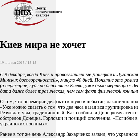
Киев мира не хочет
19 января 2015 / 15:15
С 9 декабря, когда Киев и провозглашенные Донецкая и Луганск
Минских договоренностей», минуло 40 дней. Понятие это религи
(а перемирие, судя по действиям Киева, уже было мертворожден
дата даже более трагическая, чем сам факт физической кончин
О том, что перемирие де-факто кануло в небытие, лаконично п
«Уже можно сказать о том, что два часа назад вся группировка
Результат, увы, традиционный. Как сообщили Донецкому агентс
обстрелов Донецка, Горловки и позиций ополчения. «Погибли в
украинских военных».
Ранее в тот же день Александр Захарченко заявил, что украин