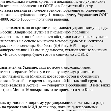
ии нескольких недель кричали и доказывали, что украинские
 Но все наши обращения в ОБСЕ и в Совместный центр
у взять реванш за тяжелое военное поражение от ополченцев
, согласно опубликованному 11 января отчету Управления ООН
 4800, около 10500 — получили ранения.
о, не является, но искренне сопереживает украинскому народу,
а России Владимира Путина в письменном послании
ы, связанные с возобновлением обстрелов населенных пунктов
улирования на основе Минского меморандума от 19 сентября
туры, так и ополченцы Донбасса (ДНР и ЛНР) — приняли
калибром свыше 100 мм на дальности, установленные минским
и. «В свою очередь будем готовы совместно с ОБСЕ
авителей на Украине, судя по всему, несколько иное,
ается превратить Москву в сторону внутриукраинского
к имплементации Минских договоренностей и обеспечить
дения в ближайшее время консультаций Контактной группы,
правительств в Астане», — говорится в сообщении. В нем также
 (но в Минск 16 января никто не приехал) и что Киев
ских путчистов к мирному урегулированию и контактам ради
 на уровне глав МИД до тех пор, пока не будет реальных