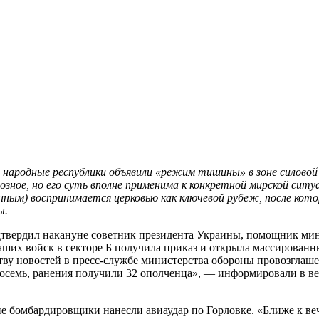
ая народные республики объявили «режим тишины» в зоне силовой
озное, но его суть вполне применима к конкретной мирской ситу
ным) воспринимается церковью как ключевой рубеж, после котор
ы.
одтвердил накануне советник президента Украины, помощник ми
 наших войск в секторе Б получила приказ и открыла массирован
тву новостей в пресс-службе министерства обороны провозглаш
осемь, ранения получили 32 ополченца», — информировали в ве
ские бомбардировщики нанесли авиаудар по Горловке. «Ближе к 