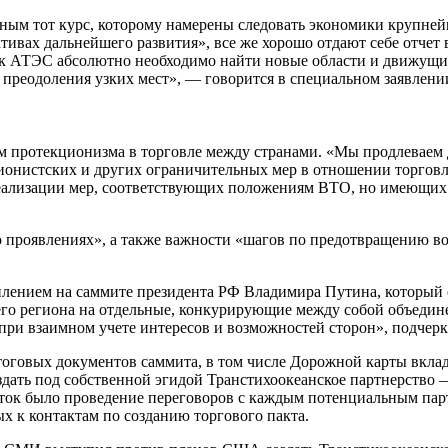
тным тот курс, которому намерены следовать экономики крупне
ивах дальнейшего развития», все же хорошо отдают себе отчет 
 АТЭС абсолютно необходимо найти новые области и движущие 
преодоления узких мест», — говорится в специальном заявлени
 протекционизма в торговле между странами. «Мы продлеваем д
ионистских и других ограничительных мер в отношении торговл
еализации мер, соответствующих положениям ВТО, но имеющих 
о проявлениях», а также важности «шагов по предотвращению в
лением на саммите президента РФ Владимира Путина, который о
го региона на отдельные, конкурирующие между собой объедине
 при взаимном учете интересов и возможностей сторон», подчер
тоговых документов саммита, в том числе Дорожной карты вкла
ать под собственной эгидой Транстихоокеанское партнерство —
ток было проведение переговоров с каждым потенциальным парт
х к контактам по созданию торгового пакта.