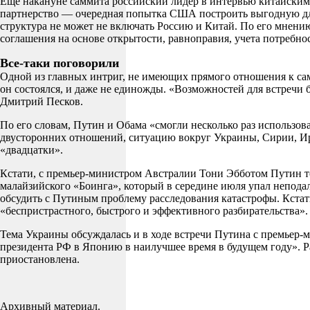
Еще накануне саммита российский лидер в интервью китайским
партнерство — очередная попытка США построить выгодную для 
структура не может не включать Россию и Китай. По его мнению
соглашения на основе открытости, равноправия, учета потребн
Все-таки поговорили
Одной из главных интриг, не имеющих прямого отношения к са
он состоялся, и даже не единожды. «Возможностей для встречи 
Дмитрий Песков.
По его словам, Путин и Обама «смогли несколько раз использо
двусторонних отношений, ситуацию вокруг Украины, Сирии, Ира
«двадцатки».
Кстати, с премьер-министром Австралии Тони Эбботом Путин то
малайзийского «Боинга», который в середине июля упал непода
обсудить с Путиным проблему расследования катастрофы. Кстати
«беспристрастного, быстрого и эффективного разбирательства».
Тема Украины обсуждалась и в ходе встречи Путина с премьер-
президента РФ в Японию в наилучшее время в будущем году». Ра
приостановлена.
Архивный материал.