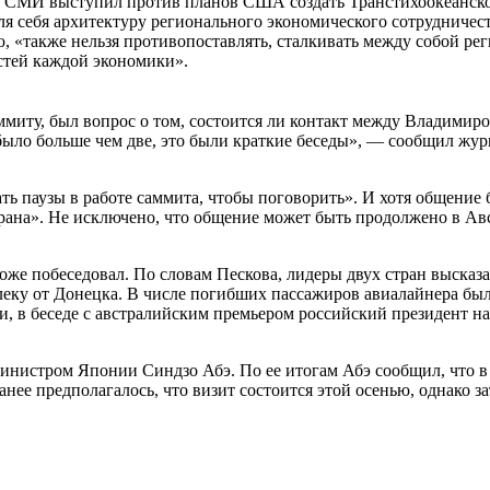
 СМИ выступил против планов США создать Транстихоокеанское
себя архитектуру регионального экономического сотрудничеств
, «также нельзя противопоставлять, сталкивать между собой ре
остей каждой экономики».
ммиту, был вопрос о том, состоится ли контакт между Владим
было больше чем две, это были краткие беседы», — сообщил жур
вать паузы в работе саммита, чтобы поговорить». И хотя общен
на». Не исключено, что общение может быть продолжено в Авст
же побеседовал. По словам Пескова, лидеры двух стран высказа
леку от Донецка. В числе погибших пассажиров авиалайнера бы
, в беседе с австралийским премьером российский президент на
министром Японии Синдзо Абэ. По ее итогам Абэ сообщил, что 
нее предполагалось, что визит состоится этой осенью, однако з