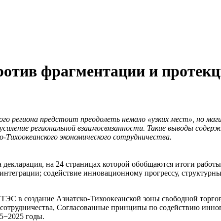
против фрагментации и протек
ого региона предстоит преодолеть немало «узких мест», но ма
усиление региональной взаимосвязанности. Такие выводы содер
о-Тихоокеанского экономического сотрудничества.
а декларация, на 24 страницах которой обобщаются итоги работ
 интеграции; содействие инновационному прогрессу, структурн
АТЭС в создание Азиатско-Тихоокеанской зоны свободной торго
сотрудничества, Согласованные принципы по содействию инно
15−2025 годы.