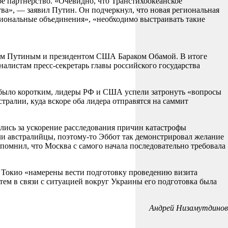
 партнерство. «Очевидно, что Транстихоокеанское
а», — заявил Путин. Он подчеркнул, что новая региональная
гиональные объединения», «необходимо выстраивать такие
иром Путиным и президентом США Бараком Обамой. В итоге
налистам пресс-секретарь главы российского государства
ие было коротким, лидеры РФ и США успели затронуть «вопросы
ралии, куда вскоре оба лидера отправятся на саммит
лись за ускорение расследования причин катастрофы
ли австралийцы, поэтому-то Эббот так демонстрировал желание
помнил, что Москва с самого начала последовательно требовала
в Токио «намерены вести подготовку проведению визита
атем в связи с ситуацией вокруг Украины его подготовка была
Андрей Низамутдинов