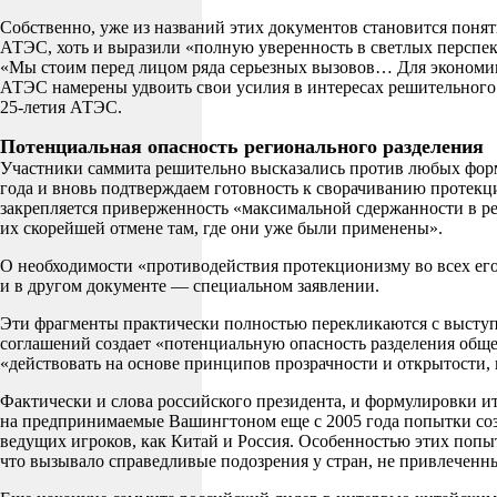
Собственно, уже из названий этих документов становится поня
АТЭС, хоть и выразили «полную уверенность в светлых перспект
«Мы стоим перед лицом ряда серьезных вызовов… Для экономик
АТЭС намерены удвоить свои усилия в интересах решительного 
25-летия АТЭС.
Потенциальная опасность регионального разделения
Участники саммита решительно высказались против любых форм
года и вновь подтверждаем готовность к сворачиванию протекц
закрепляется приверженность «максимальной сдержанности в р
их скорейшей отмене там, где они уже были применены».
О необходимости «противодействия протекционизму во всех ег
и в другом документе — специальном заявлении.
Эти фрагменты практически полностью перекликаются с выступ
соглашений создает «потенциальную опасность разделения обще
«действовать на основе принципов прозрачности и открытости,
Фактически и слова российского президента, и формулировки и
на предпринимаемые Вашингтоном еще с 2005 года попытки созд
ведущих игроков, как Китай и Россия. Особенностью этих попы
что вызывало справедливые подозрения у стран, не привлеченны