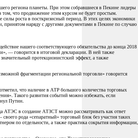
йшего региона планеты. При этом собравшиеся в Пекине лидеры
в том, что продвижение этим курсом не будет простым.
силы роста в посткризисный период. В этих целях экономики
и, принятом наряду с другими документами в Пекине по случаю
ействие нашего соответствующего обязательства до конца 2018
и», — говорится в итоговой декларации. В ней также
значительный протекционистский эффект, а также
озможной фрагментации региональной торговли» говорится
тметил, что наличие в АТР большого количества торговых
ния». Такого развития событий можно избежать, если
кнул Путин.
да АТЭС в создание АТЗСТ можно рассматривать как ответ
 своего рода «сепаратный» торговый блок без участия таких
нером по отдельности, а также практика сокрытия информации,